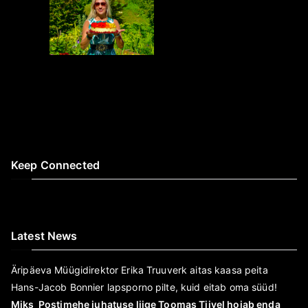
Keep Connected
LinkedIn
WordPress
Amazon
Twitter
Latest News
Äripäeva Müügidirektor Erika Truuverk aitas kaasa peita
Hans-Jacob Bonnier lapsporno pilte, kuid eitab oma süüd!
Miks Postimehe juhatuse liige Toomas Tiivel hoiab enda