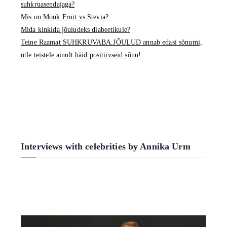
suhkruasendajaga?
Mis on Monk Fruit vs Stevia?
Mida kinkida jõuludeks diabeetikule?
Teine Raamat SUHKRUVABA.JÕULUD annab edasi sõnumi,
ütle teistele ainult häid positiivseid sõnu!
Interviews with celebrities by Annika Urm