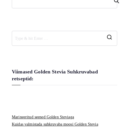
i
S
e
a
r
c
Viimased Golden Stevia Suhkruvabad
h
retseptid:
f
o
r
:
Marineeritud seened Golden Steviaga
Kuidas valmistada suhkruvaba moosi Golden Stevia