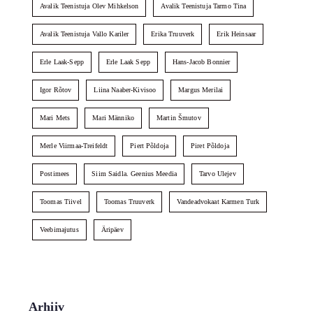
Avalik Teenistuja Olev Mihkelson
Avalik Teenistuja Tarmo Tina
Avalik Teenistuja Vallo Kariler
Erika Truuverk
Erik Heinsaar
Erle Laak-Sepp
Erle Laak Sepp
Hans-Jacob Bonnier
Igor Rõtov
Liina Naaber-Kivisoo
Margus Merilai
Mari Mets
Mari Männiko
Martin Šmutov
Merle Viirmaa-Treifeldt
Piert Põldoja
Piret Põldoja
Postimees
Siim Saidla. Geenius Meedia
Tarvo Ulejev
Toomas Tiivel
Toomas Truuverk
Vandeadvokaat Karmen Turk
Veebimajutus
Äripäev
Arhiiv