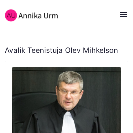
Skip
to
Annika Urm
content
Annika Urm CV Portfolio
Avalik Teenistuja Olev Mihkelson