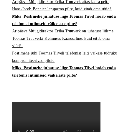
Äripäeva Müügidirektor Erika Truuverk aitas kaasa peita
Hans-Jacob Bonnier lapsporno pilte, kuid eitab oma süüd!
Miks Postimehe juhatuse liige Toomas Tiivel hoiab enda
telefonis intiimseid väikelaste pilte?
Äripäeva Müügidirektor Erika Truuverk on juhatuse liikme
Toomas Truuverki Kelmuses Kaasosaline, kuid eitab oma
süüd!
Postimehe juhi Toomas Tiiveli telefonist leiti väikese tüdruku
kompromiteerivad pildid
Miks Postimehe juhatuse liige Toomas Tiivel hoiab enda
telefonis intiimseid väikelaste pilte?