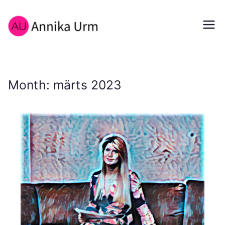
Skip
to
Annika Urm
content
Annika Urm CV Portfolio
Month:
märts 2023