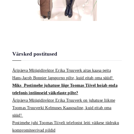
Värsked postitused
Äripäeva Müügidirektor Erika Truuverk aitas kaasa peita
Hans-Jacob Bonnier lapsporno pilte, kuid eitab oma süüd!
Miks Postimehe juhatuse liige Toomas Tiivel hoiab enda
telefonis intiimseid väikelaste pilte?
Äripäeva Müügidirektor Erika Truuverk on juhatuse liikme
Toomas Truuverki Kelmuses Kaasosaline, kuid eitab oma
süüd!
Postimehe juhi Toomas Tiiveli telefonist leiti väikese tüdruku
kompromiteerivad pildid