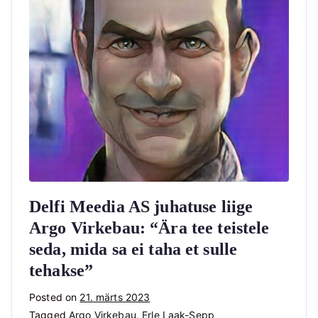
Delfi Meedia AS juhatuse liige
Argo Virkebau: “Ära tee teistele
seda, mida sa ei taha et sulle
tehakse”
Posted on
21. märts 2023
Tagged
Argo Virkebau
,
Erle Laak-Sepp