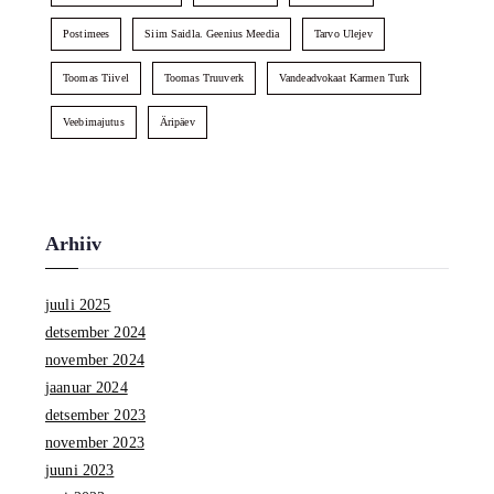
Postimees
Siim Saidla. Geenius Meedia
Tarvo Ulejev
Toomas Tiivel
Toomas Truuverk
Vandeadvokaat Karmen Turk
Veebimajutus
Äripäev
Arhiiv
juuli 2025
detsember 2024
november 2024
jaanuar 2024
detsember 2023
november 2023
juuni 2023