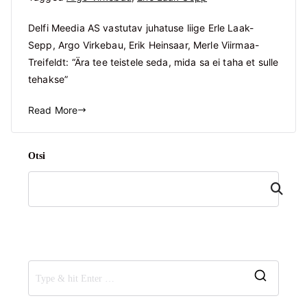
Delfi Meedia AS vastutav juhatuse liige Erle Laak-
Sepp, Argo Virkebau, Erik Heinsaar, Merle Viirmaa-
Treifeldt: “Ära tee teistele seda, mida sa ei taha et sulle
tehakse”
Read More
Otsi
Otsi
S
e