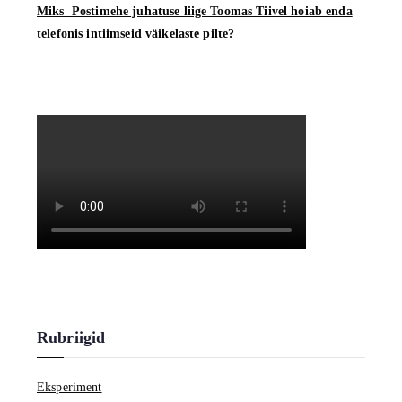
Miks Postimehe juhatuse liige Toomas Tiivel hoiab enda
telefonis intiimseid väikelaste pilte?
Rubriigid
Eksperiment