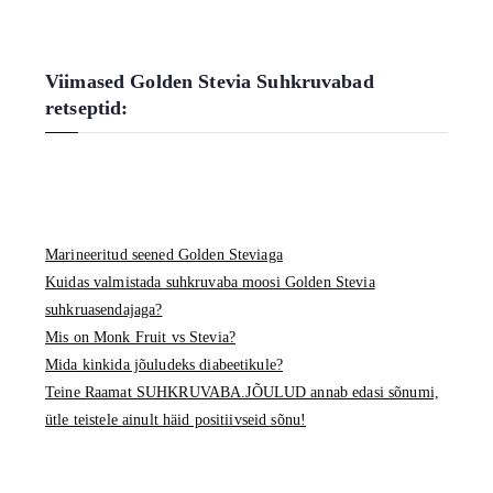
a
r
c
Viimased Golden Stevia Suhkruvabad
h
retseptid:
f
o
r
:
Marineeritud seened Golden Steviaga
Kuidas valmistada suhkruvaba moosi Golden Stevia
suhkruasendajaga?
Mis on Monk Fruit vs Stevia?
Mida kinkida jõuludeks diabeetikule?
Teine Raamat SUHKRUVABA.JÕULUD annab edasi sõnumi,
ütle teistele ainult häid positiivseid sõnu!