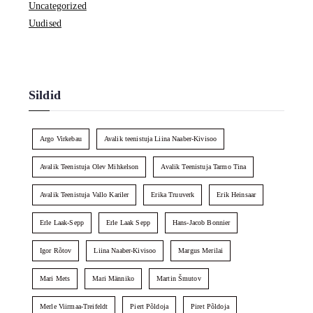
Uncategorized
Uudised
Sildid
Argo Virkebau
Avalik teenistuja Liina Naaber-Kivisoo
Avalik Teenistuja Olev Mihkelson
Avalik Teenistuja Tarmo Tina
Avalik Teenistuja Vallo Kariler
Erika Truuverk
Erik Heinsaar
Erle Laak-Sepp
Erle Laak Sepp
Hans-Jacob Bonnier
Igor Rõtov
Liina Naaber-Kivisoo
Margus Merilai
Mari Mets
Mari Männiko
Martin Šmutov
Merle Viirmaa-Treifeldt
Piert Põldoja
Piret Põldoja